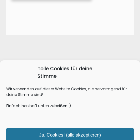
Tolle Cookies für deine
Stimme
Impressum
Datenschutzerklärung
Wir verwenden auf dieser Website Cookies, die hervorragend für
deine Stimme sind!
Cookie-Richtlinie (EU)
Einfach herzhaft unten zubeißen :)
Ja, Cookies! (alle akzeptieren)
© 2021 - 2023 Alle Rechte vorbehalten